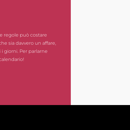
le regole può costare
che sia davvero un affare,
 i giorni. Per parlarne
calendario!