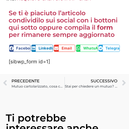
Se ti è piaciuto l’articolo
condividilo sui social con i bottoni
qui sotto oppure compila il
form
per rimanere sempre aggiornato
Facebook
LinkedIn
Email
WhatsApp
Telegram
[sibwp_form id=1]
PRECEDENTE
SUCCESSIVO
Mutuo cartolarizzato, cosa cambia per te?
Stai per chiedere un mutuo? Vai in banca preparato sul tuo merito creditizio
Ti potrebbe
interessare anche...